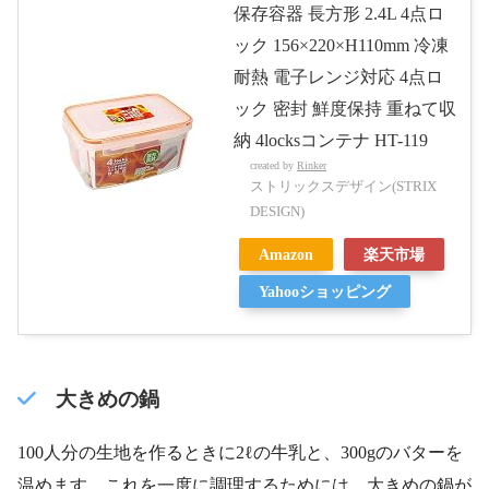
保存容器 長方形 2.4L 4点ロ
ック 156×220×H110mm 冷凍
耐熱 電子レンジ対応 4点ロ
ック 密封 鮮度保持 重ねて収
納 4locksコンテナ HT-119
created by
Rinker
ストリックスデザイン(STRIX
DESIGN)
Amazon
楽天市場
Yahooショッピング
大きめの鍋
100人分の生地を作るときに2ℓの牛乳と、300gのバターを
温めます。これを一度に調理するためには、大きめの鍋が